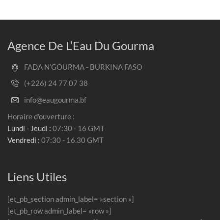
Agence De L’Eau Du Gourma
FADA N’GOURMA - BURKINA FASO
(+226) 24 77 07 38
info@eaugourma.bf
Horaire d'ouverture :
Lundi - Jeudi :
07:30 - 16 GMT
Vendredi :
07:30 - 16.30 GMT
Liens Utiles
[et_pb_section admin_label= »section »]
[et_pb_row admin_label= »row »]