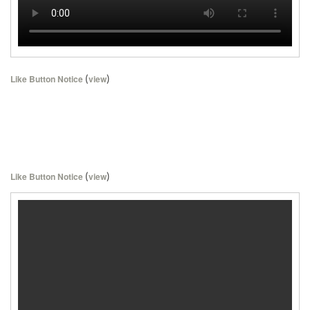
(
)
Like Button Notice
view
(
)
Like Button Notice
view