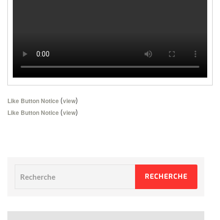
(
)
Like Button Notice
view
(
)
Like Button Notice
view
Recherche
RECHERCHE