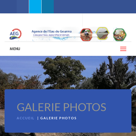
Facebook
Twitter
Linkedin
WEBMAIL AEG
LANGUES (FRANÇAIS)
MENU
GALERIE PHOTOS
ACCUEIL
GALERIE PHOTOS