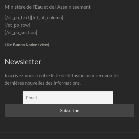
Ministère de l’Eau et de l’Assainissement
[/et_pb_text][/et_pb_column]
[/et_pb_row]
[/et_pb_section]
(
)
Like Button Notice
view
Newsletter
Inscrivez-vous à notre liste de diffusion pour recevoir les
dernières nouvelles des informations.