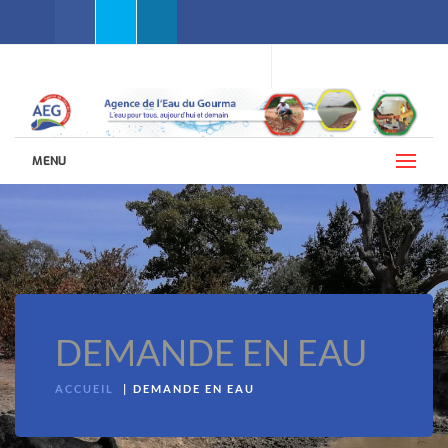
Facebook
Twitter
Linkedin
WEBMAIL AEG
LANGUES (FRANÇAIS)
MENU
DEMANDE EN EAU
ACCUEIL
DEMANDE EN EAU