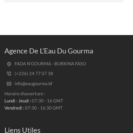
Agence De L’Eau Du Gourma
FADA N’GOURMA - BURKINA FASO
(+226) 24 77 07 38
info@eaugourma.bf
Horaire d'ouverture :
Lundi - Jeudi :
07:30 - 16 GMT
Vendredi :
07:30 - 16.30 GMT
Liens Utiles