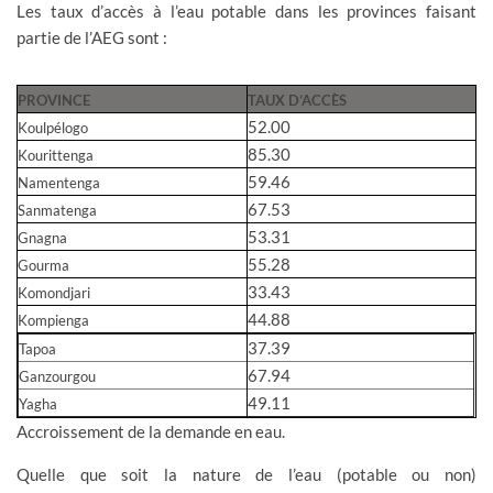
Les taux d’accès à l’eau potable dans les provinces faisant
partie de l’AEG sont :
PROVINCE
TAUX D’ACCÈS
52.00
Koulpélogo
85.30
Kourittenga
59.46
Namentenga
67.53
Sanmatenga
53.31
Gnagna
55.28
Gourma
33.43
Komondjari
44.88
Kompienga
37.39
Tapoa
67.94
Ganzourgou
49.11
Yagha
Accroissement de la demande en eau.
Quelle que soit la nature de l’eau (potable ou non)