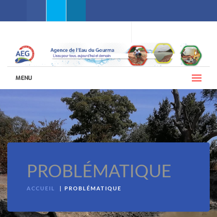
Facebook
Twitter
Linkedin
WEBMAIL AEG
LANGUES (FRANÇAIS)
MENU
PROBLÉMATIQUE
ACCUEIL
PROBLÉMATIQUE