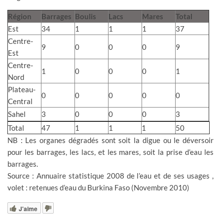
Région
Barrages
Boulis
Lacs
Mares
Total
Est
34
1
1
1
37
Centre-
9
0
0
0
9
Est
Centre-
1
0
0
0
1
Nord
Plateau-
0
0
0
0
0
Central
Sahel
3
0
0
0
3
Total
47
1
1
1
50
NB : Les organes dégradés sont soit la digue ou le déversoir
pour les barrages, les lacs, et les mares, soit la prise d’eau les
barrages.
Source : Annuaire statistique 2008 de l’eau et de ses usages ,
volet : retenues d’eau du Burkina Faso (Novembre 2010)
J'aime