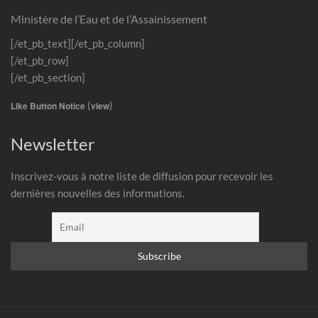
Ministère de l’Eau et de l’Assainissement
[/et_pb_text][/et_pb_column]
[/et_pb_row]
[/et_pb_section]
(
)
Like Button Notice
view
Newsletter
Inscrivez-vous à notre liste de diffusion pour recevoir les
dernières nouvelles des informations.