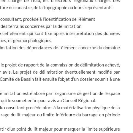
 en charge de l’eau, les directeurs régionaux chargés des
lture du cadastre, de la topographie ou leurs représentants.
onsultant, procède à l’identification de l’élément
r des terrains concernés par la délimitation
e cet élément qui sont fixé après interprétation des données
ues, et géomorphologiques.
 délimitation des dépendances de l’élément concerné du domaine
 le projet de rapport de la commission de délimitation achevé,
avis. Le projet de délimitation éventuellement modifié par
 Comité de Bassin fait ensuite l’objet d’un dossier soumis à une
 délimitation est élaboré par l’organisme de gestion de l’espace
ui le soumet enfin pour avis au Conseil Régional.
u consultant procède alors à la matérialisation physique de la
age du lit majeur ou limite inférieure du barrage en période
ir d’un point du lit majeur pour marquer la limite supérieure