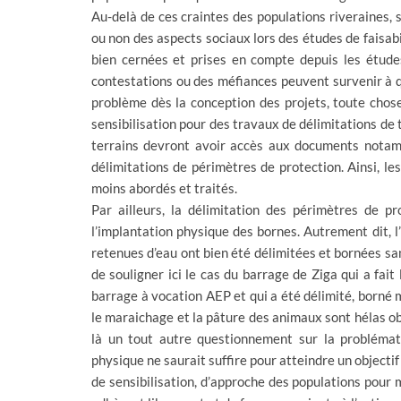
Au-delà de ces craintes des populations riveraines, 
ou non des aspects sociaux lors des études de faisabi
bien cernées et prises en compte depuis les études j
contestations ou des méfiances peuvent survenir à qu
problème dès la conception des projets, toute chos
sensibilisation pour des travaux de délimitations de t
terrains devront avoir accès aux documents notamm
délimitations de périmètres de protection. Ainsi, les
moins abordés et traités.
Par ailleurs, la délimitation des périmètres de p
l’implantation physique des bornes. Autrement dit, l’
retenues d’eau ont bien été délimitées et bornées san
de souligner ici le cas du barrage de Ziga qui a fait 
barrage à vocation AEP et qui a été délimité, born
le maraichage et la pâture des animaux sont hélas ob
là un tout autre questionnement sur la problémat
physique ne saurait suffire pour atteindre un objectif 
de sensibilisation, d’approche des populations pour 