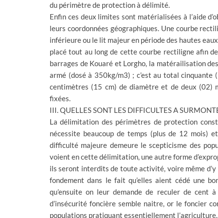
du périmètre de protection à délimité.
Enfin ces deux limites sont matérialisées à l’aide d’
leurs coordonnées géographiques. Une courbe rectilign
inférieure ou le lit majeur en période des hautes eau
placé tout au long de cette courbe rectiligne afin d
barrages de Kouaré et Lorgho, la matérailisation des
armé (dosé à 350kg/m3) ; c’est au total cinquante
centimètres (15 cm) de diamètre et de deux (02) m
fixées.
III. QUELLES SONT LES DIFFICULTES A SURMONT
La délimitation des périmètres de protection const
nécessite beaucoup de temps (plus de 12 mois) et, 
difficulté majeure demeure le scepticisme des popu
voient en cette délimitation, une autre forme d’exprop
ils seront interdits de toute activité, voire même d’y
fondement dans le fait qu’elles aient cédé une bon
qu’ensuite on leur demande de reculer de cent à
d’insécurité foncière semble naitre, or le foncier c
populations pratiquant essentiellement l’agriculture.