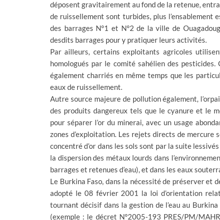
déposent gravitairement au fond de la retenue, entrai
de ruissellement sont turbides, plus l’ensablement 
des barrages N°1 et N°2 de la ville de Ouagadougou
desdits barrages pour y pratiquer leurs activités.
Par ailleurs, certains exploitants agricoles utilis
homologués par le comité sahélien des pesticides. 
également charriés en même temps que les particul
eaux de ruissellement.
Autre source majeure de pollution également, l’orpaill
des produits dangereux tels que le cyanure et le 
pour séparer l’or du minerai, avec un usage abonda
zones d’exploitation. Les rejets directs de mercure
concentré d’or dans les sols sont par la suite lessivé
la dispersion des métaux lourds dans l’environnement
barrages et retenues d’eau), et dans les eaux souterra
Le Burkina Faso, dans la nécessité de préserver et de
adopté le 08 février 2001 la loi d’orientation rela
tournant décisif dans la gestion de l’eau au Burkina
(exemple : le décret N°2005-193 PRES/PM/MAHRH/