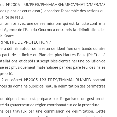
e décret N°2006- 58/PRES/PM/MAHRH/MECV/MATD/MFB/MS
es plans et cours d’eau), encadrer l’ensemble des actions qui
alité de l’eau.
onformité avec une de ses missions qui est la lutte contre la
e l’Agence de l’Eau du Gourma a entrepris la délimitation des
de Koaré.
PERIMETRE DE PROTECTION ?
e à définir autour de la retenue identifiée une bande ou aire
 parti de la limite du Plan des plus Hautes Eaux (PHE) et à
nstallations, et dépôts susceptibles d’entrainer une pollution de
inie est physiquement matérialisée par des pare feu, des haies
proprié.
itre 2 du décret N°2005-193 PRES/PM/MAHRH/MFB portant
es du domaine public de l’eau, la délimitation des périmètres
es de dépendances est préparé par l’organisme de gestion de
rité du gouverneur de région coordonnateur de la procédure.
ans ces travaux par une commission de délimitation. Cette