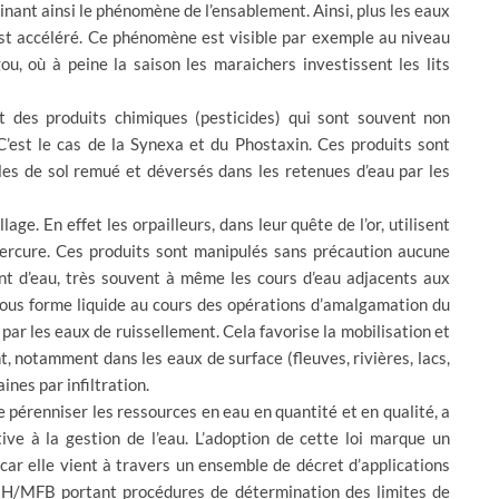
nant ainsi le phénomène de l’ensablement. Ainsi, plus les eaux
est accéléré. Ce phénomène est visible par exemple au niveau
, où à peine la saison les maraichers investissent les lits
ent des produits chimiques (pesticides) qui sont souvent non
C’est le cas de la Synexa et du Phostaxin. Ces produits sont
es de sol remué et déversés dans les retenues d’eau par les
age. En effet les orpailleurs, dans leur quête de l’or, utilisent
mercure. Ces produits sont manipulés sans précaution aucune
nt d’eau, très souvent à même les cours d’eau adjacents aux
 sous forme liquide au cours des opérations d’amalgamation du
s par les eaux de ruissellement. Cela favorise la mobilisation et
, notamment dans les eaux de surface (fleuves, rivières, lacs,
ines par infiltration.
 pérenniser les ressources en eau en quantité et en qualité, a
tive à la gestion de l’eau. L’adoption de cette loi marque un
 car elle vient à travers un ensemble de décret d’applications
MFB portant procédures de détermination des limites de