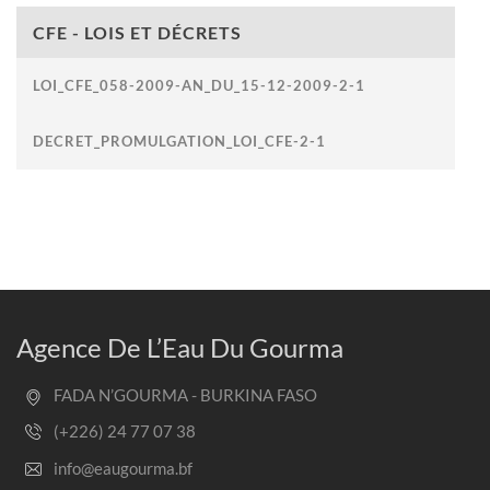
CFE - LOIS ET DÉCRETS
LOI_CFE_058-2009-AN_DU_15-12-2009-2-1
DECRET_PROMULGATION_LOI_CFE-2-1
Agence De L’Eau Du Gourma
FADA N’GOURMA - BURKINA FASO
(+226) 24 77 07 38
info@eaugourma.bf