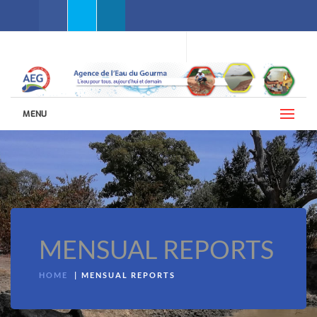
Facebook
Twitter
Linkedin
WEBMAIL AEG
LANGUAGES (ENGLISH)
MENU
MENSUAL REPORTS
HOME
MENSUAL REPORTS